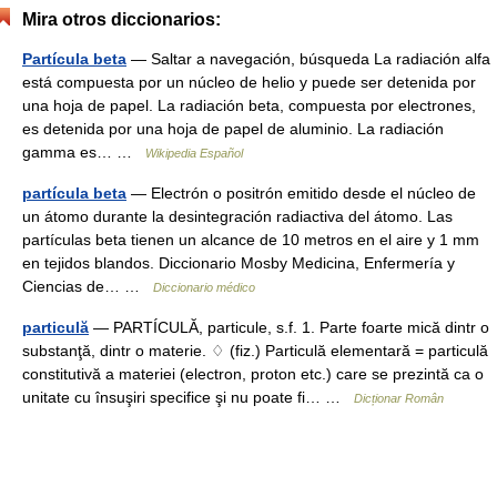
Mira otros diccionarios:
Partícula beta
— Saltar a navegación, búsqueda La radiación alfa
está compuesta por un núcleo de helio y puede ser detenida por
una hoja de papel. La radiación beta, compuesta por electrones,
es detenida por una hoja de papel de aluminio. La radiación
gamma es… …
Wikipedia Español
partícula beta
— Electrón o positrón emitido desde el núcleo de
un átomo durante la desintegración radiactiva del átomo. Las
partículas beta tienen un alcance de 10 metros en el aire y 1 mm
en tejidos blandos. Diccionario Mosby Medicina, Enfermería y
Ciencias de… …
Diccionario médico
particulă
— PARTÍCULĂ, particule, s.f. 1. Parte foarte mică dintr o
substanţă, dintr o materie. ♢ (fiz.) Particulă elementară = particulă
constitutivă a materiei (electron, proton etc.) care se prezintă ca o
unitate cu însuşiri specifice şi nu poate fi… …
Dicționar Român