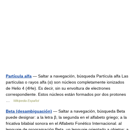
Partícula alfa
— Saltar a navegación, búsqueda Partícula alfa Las
partículas o rayos alfa (α) son núcleos completamente ionizados
de Helio 4 (4He). Es decir, sin su envoltura de electrones
correspondiente. Estos núcleos están formados por dos protones
…
Wikipedia Español
Beta (desambiguación)
— Saltar a navegación, búsqueda Beta
puede designar: a la letra β, la segunda en el alfabeto griego; a la
fricativa bilabial sonora en el Alfabeto Fonético Internacional. al
lenguaje de programación Beta, un lenguaje orientado a objetos; a