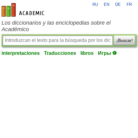
RU
EN
DE
FR
es-academic.com
Los diccionarios y las enciclopedias sobre el
Académico
¡Buscar!
interpretaciones
Traducciones
libros
Игры ⚽