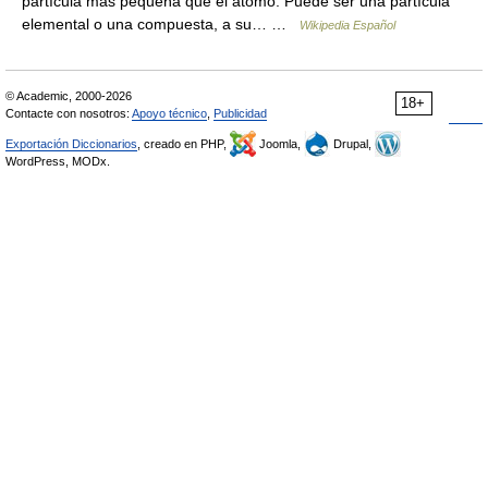
partícula más pequeña que el átomo. Puede ser una partícula
elemental o una compuesta, a su… …
Wikipedia Español
© Academic, 2000-2026
18+
Contacte con nosotros:
Apoyo técnico
,
Publicidad
Exportación Diccionarios
, creado en PHP,
Joomla,
Drupal,
WordPress, MODx.