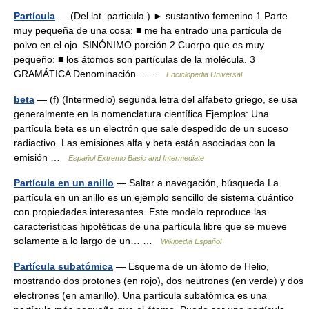
Partícula
— (Del lat. particula.) ► sustantivo femenino 1 Parte
muy pequeña de una cosa: ■ me ha entrado una partícula de
polvo en el ojo. SINÓNIMO porción 2 Cuerpo que es muy
pequeño: ■ los átomos son partículas de la molécula. 3
GRAMÁTICA Denominación… …
Enciclopedia Universal
beta
— (f) (Intermedio) segunda letra del alfabeto griego, se usa
generalmente en la nomenclatura científica Ejemplos: Una
partícula beta es un electrón que sale despedido de un suceso
radiactivo. Las emisiones alfa y beta están asociadas con la
emisión …
Español Extremo Basic and Intermediate
Partícula en un anillo
— Saltar a navegación, búsqueda La
partícula en un anillo es un ejemplo sencillo de sistema cuántico
con propiedades interesantes. Este modelo reproduce las
características hipotéticas de una partícula libre que se mueve
solamente a lo largo de un… …
Wikipedia Español
Partícula subatómica
— Esquema de un átomo de Helio,
mostrando dos protones (en rojo), dos neutrones (en verde) y dos
electrones (en amarillo). Una partícula subatómica es una