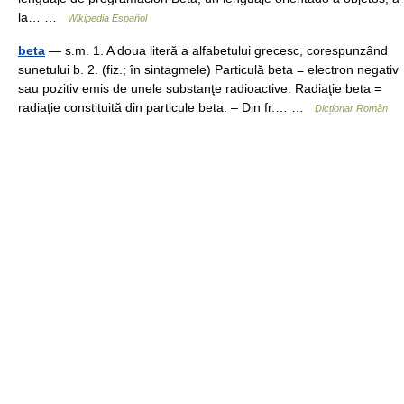
la… …
Wikipedia Español
beta
— s.m. 1. A doua literă a alfabetului grecesc, corespunzând
sunetului b. 2. (fiz.; în sintagmele) Particulă beta = electron negativ
sau pozitiv emis de unele substanţe radioactive. Radiaţie beta =
radiaţie constituită din particule beta. – Din fr.… …
Dicționar Român